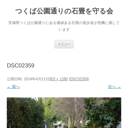
コ
ン
つくば公園通りの石畳を守る会
テ
ン
ツ
へ
茨城県つくば公園通りにある価値ある石畳の遊歩道が危機に瀕して
ス
キ
います
ッ
プ
メニュー
DSC02359
公開日時:
2014年4月11日
853 × 1280
(
DSC02359
)
← 前へ
次へ →