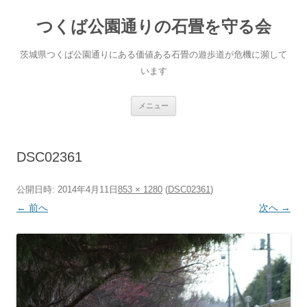
コ
ン
つくば公園通りの石畳を守る会
テ
ン
ツ
へ
茨城県つくば公園通りにある価値ある石畳の遊歩道が危機に瀕して
ス
キ
います
ッ
プ
メニュー
DSC02361
公開日時:
2014年4月11日
853 × 1280
(
DSC02361
)
← 前へ
次へ →