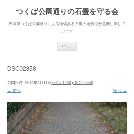
コ
ン
つくば公園通りの石畳を守る会
テ
ン
ツ
へ
茨城県つくば公園通りにある価値ある石畳の遊歩道が危機に瀕して
ス
キ
います
ッ
プ
メニュー
DSC02358
公開日時:
2014年4月11日
853 × 1280
(
DSC02358
)
← 前へ
次へ →