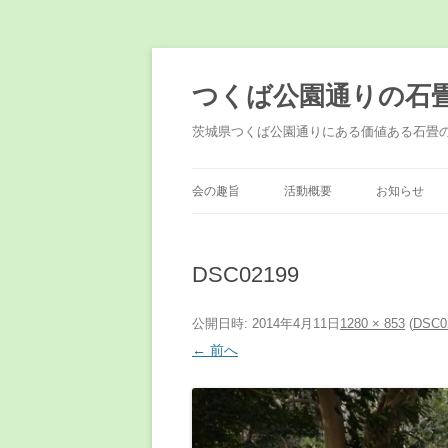
コ
ン
テ
つくば公園通りの石
ン
ツ
へ
茨城県つくば公園通りにある価値ある石畳
ス
キ
ッ
プ
会の趣旨
活動概要
お知らせ
DSC02199
公開日時:
2014年4月11日
1280 × 853
(
DSC0
← 前へ