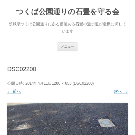
コ
ン
つくば公園通りの石畳を守る会
テ
ン
ツ
へ
茨城県つくば公園通りにある価値ある石畳の遊歩道が危機に瀕して
ス
キ
います
ッ
プ
メニュー
DSC02200
公開日時:
2014年4月11日
1280 × 853
(
DSC02200
)
← 前へ
次へ →