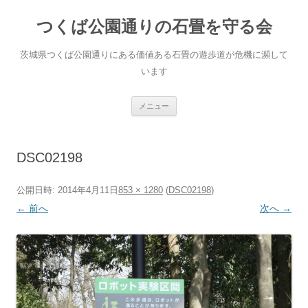
コ
ン
つくば公園通りの石畳を守る会
テ
ン
ツ
へ
茨城県つくば公園通りにある価値ある石畳の遊歩道が危機に瀕して
ス
キ
います
ッ
プ
メニュー
DSC02198
公開日時:
2014年4月11日
853 × 1280
(
DSC02198
)
← 前へ
次へ →