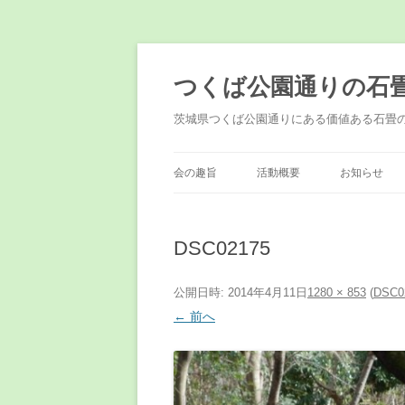
コ
ン
テ
つくば公園通りの石
ン
ツ
へ
茨城県つくば公園通りにある価値ある石畳
ス
キ
ッ
プ
会の趣旨
活動概要
お知らせ
DSC02175
公開日時:
2014年4月11日
1280 × 853
(
DSC0
← 前へ