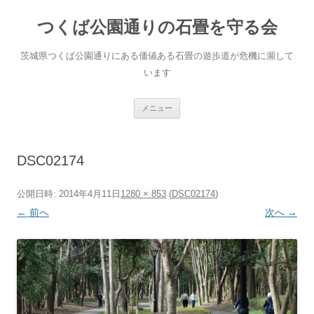
コ
ン
つくば公園通りの石畳を守る会
テ
ン
ツ
へ
茨城県つくば公園通りにある価値ある石畳の遊歩道が危機に瀕して
ス
キ
います
ッ
プ
メニュー
DSC02174
公開日時:
2014年4月11日
1280 × 853
(
DSC02174
)
← 前へ
次へ →