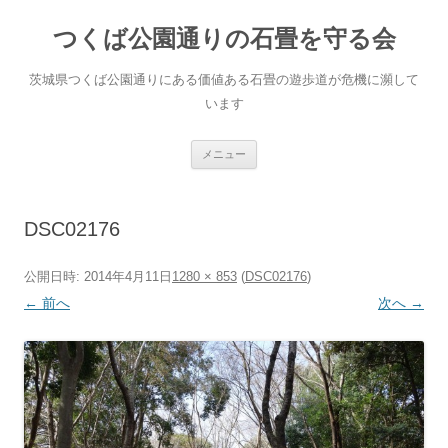
コ
ン
つくば公園通りの石畳を守る会
テ
ン
ツ
へ
茨城県つくば公園通りにある価値ある石畳の遊歩道が危機に瀕して
ス
キ
います
ッ
プ
メニュー
DSC02176
公開日時:
2014年4月11日
1280 × 853
(
DSC02176
)
← 前へ
次へ →