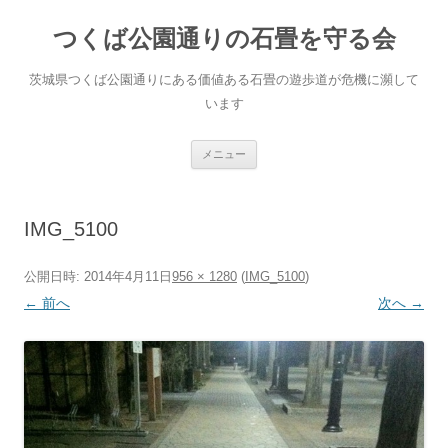
コ
ン
つくば公園通りの石畳を守る会
テ
ン
ツ
へ
茨城県つくば公園通りにある価値ある石畳の遊歩道が危機に瀕して
ス
キ
います
ッ
プ
メニュー
IMG_5100
公開日時:
2014年4月11日
956 × 1280
(
IMG_5100
)
← 前へ
次へ →