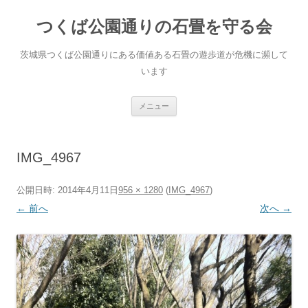
コ
ン
つくば公園通りの石畳を守る会
テ
ン
ツ
へ
茨城県つくば公園通りにある価値ある石畳の遊歩道が危機に瀕して
ス
キ
います
ッ
プ
メニュー
IMG_4967
公開日時:
2014年4月11日
956 × 1280
(
IMG_4967
)
← 前へ
次へ →