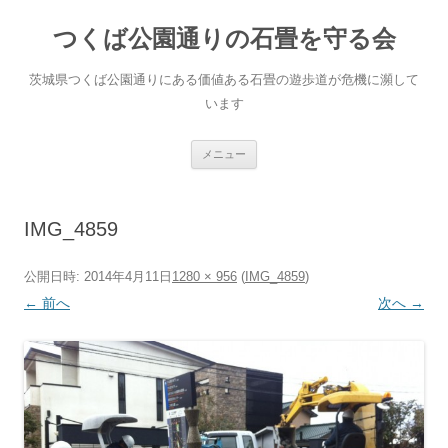
コ
ン
つくば公園通りの石畳を守る会
テ
ン
ツ
へ
茨城県つくば公園通りにある価値ある石畳の遊歩道が危機に瀕して
ス
キ
います
ッ
プ
メニュー
IMG_4859
公開日時:
2014年4月11日
1280 × 956
(
IMG_4859
)
← 前へ
次へ →