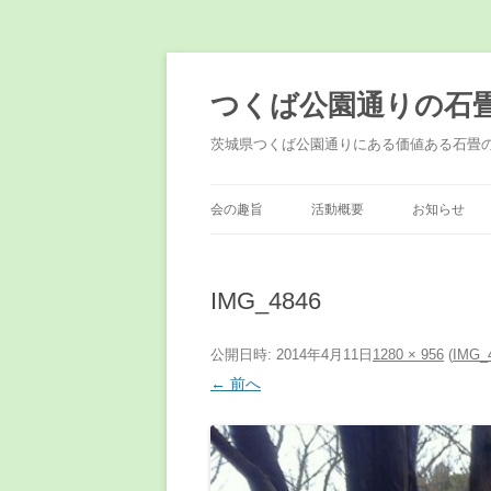
コ
ン
テ
つくば公園通りの石
ン
ツ
へ
茨城県つくば公園通りにある価値ある石畳
ス
キ
ッ
プ
会の趣旨
活動概要
お知らせ
IMG_4846
公開日時:
2014年4月11日
1280 × 956
(
IMG_
← 前へ