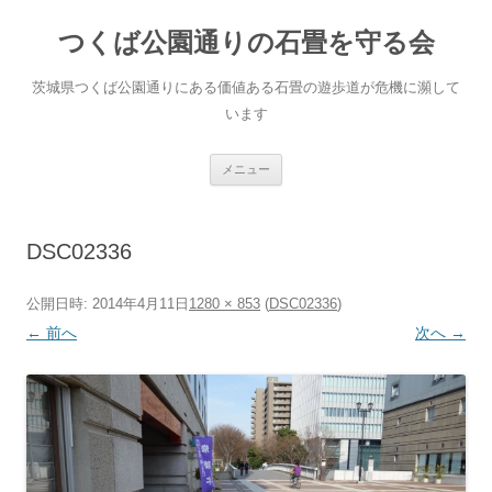
コ
ン
つくば公園通りの石畳を守る会
テ
ン
ツ
へ
茨城県つくば公園通りにある価値ある石畳の遊歩道が危機に瀕して
ス
キ
います
ッ
プ
メニュー
DSC02336
公開日時:
2014年4月11日
1280 × 853
(
DSC02336
)
← 前へ
次へ →