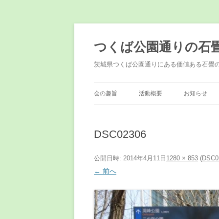
コ
ン
テ
つくば公園通りの石
ン
ツ
へ
茨城県つくば公園通りにある価値ある石畳
ス
キ
ッ
プ
会の趣旨
活動概要
お知らせ
DSC02306
公開日時:
2014年4月11日
1280 × 853
(
DSC0
← 前へ