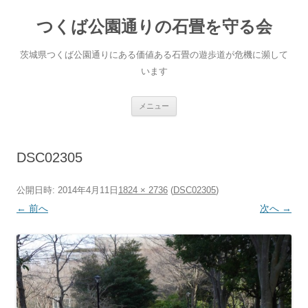
コ
ン
つくば公園通りの石畳を守る会
テ
ン
ツ
へ
茨城県つくば公園通りにある価値ある石畳の遊歩道が危機に瀕して
ス
キ
います
ッ
プ
メニュー
DSC02305
公開日時:
2014年4月11日
1824 × 2736
(
DSC02305
)
← 前へ
次へ →