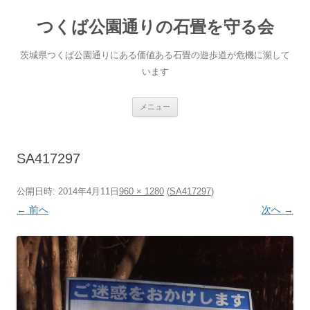
コ
ン
つくば公園通りの石畳を守る会
テ
ン
ツ
へ
茨城県つくば公園通りにある価値ある石畳の遊歩道が危機に瀕して
ス
キ
います
ッ
プ
メニュー
SA417297
公開日時:
2014年4月11日
960 × 1280
(
SA417297
)
← 前へ
次へ →