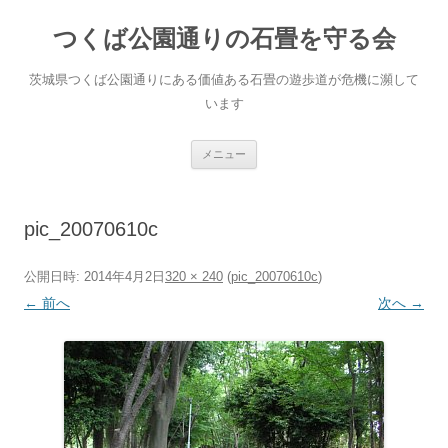
コ
ン
つくば公園通りの石畳を守る会
テ
ン
ツ
へ
茨城県つくば公園通りにある価値ある石畳の遊歩道が危機に瀕して
ス
キ
います
ッ
プ
メニュー
pic_20070610c
公開日時:
2014年4月2日
320 × 240
(
pic_20070610c
)
← 前へ
次へ →