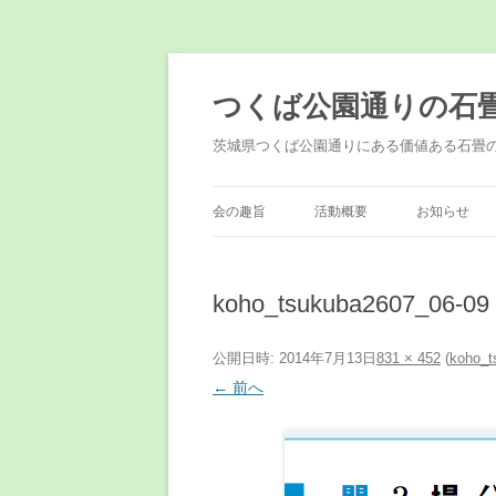
コ
ン
テ
つくば公園通りの石
ン
ツ
へ
茨城県つくば公園通りにある価値ある石畳
ス
キ
ッ
プ
会の趣旨
活動概要
お知らせ
koho_tsukuba2607_06-09
公開日時:
2014年7月13日
831 × 452
(
koho_t
← 前へ