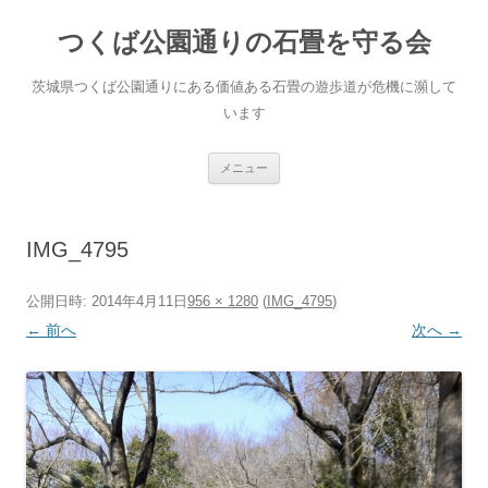
コ
ン
つくば公園通りの石畳を守る会
テ
ン
ツ
へ
茨城県つくば公園通りにある価値ある石畳の遊歩道が危機に瀕して
ス
キ
います
ッ
プ
メニュー
IMG_4795
公開日時:
2014年4月11日
956 × 1280
(
IMG_4795
)
← 前へ
次へ →