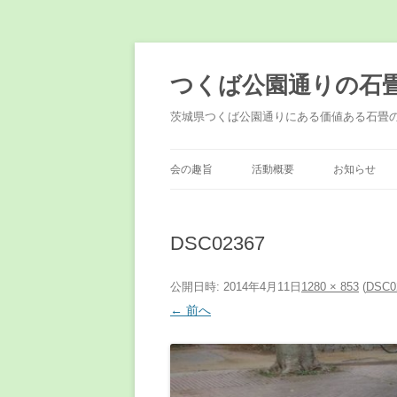
コ
ン
テ
つくば公園通りの石
ン
ツ
へ
茨城県つくば公園通りにある価値ある石畳
ス
キ
ッ
プ
会の趣旨
活動概要
お知らせ
DSC02367
公開日時:
2014年4月11日
1280 × 853
(
DSC0
← 前へ