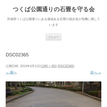
コ
ン
つくば公園通りの石畳を守る会
テ
ン
ツ
へ
茨城県つくば公園通りにある価値ある石畳の遊歩道が危機に瀕して
ス
キ
います
ッ
プ
メニュー
DSC02365
公開日時:
2014年4月11日
1280 × 853
(
DSC02365
)
← 前へ
次へ →