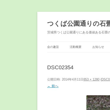
コ
ン
テ
つくば公園通りの石
ン
ツ
へ
茨城県つくば公園通りにある価値ある石畳
ス
キ
ッ
プ
会の趣旨
活動概要
お知らせ
DSC02354
公開日時:
2014年4月11日
853 × 1280
(
DSC0
← 前へ