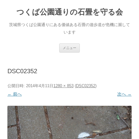
コ
ン
つくば公園通りの石畳を守る会
テ
ン
ツ
へ
茨城県つくば公園通りにある価値ある石畳の遊歩道が危機に瀕して
ス
キ
います
ッ
プ
メニュー
DSC02352
公開日時:
2014年4月11日
1280 × 853
(
DSC02352
)
← 前へ
次へ →