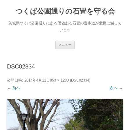
コ
ン
つくば公園通りの石畳を守る会
テ
ン
ツ
へ
茨城県つくば公園通りにある価値ある石畳の遊歩道が危機に瀕して
ス
キ
います
ッ
プ
メニュー
DSC02334
公開日時:
2014年4月11日
853 × 1280
(
DSC02334
)
← 前へ
次へ →