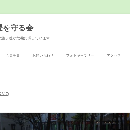
畳を守る会
の遊歩道が危機に瀕しています
会員募集
お問い合わせ
フォトギャラリー
アクセス
2317
)