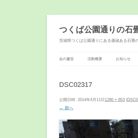
コ
ン
テ
つくば公園通りの石
ン
ツ
へ
茨城県つくば公園通りにある価値ある石畳
ス
キ
ッ
プ
会の趣旨
活動概要
お知らせ
DSC02317
公開日時:
2014年4月11日
1280 × 853
(
DSC0
← 前へ