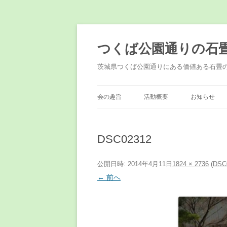
コ
ン
テ
つくば公園通りの石
ン
ツ
へ
茨城県つくば公園通りにある価値ある石畳
ス
キ
ッ
プ
会の趣旨
活動概要
お知らせ
DSC02312
公開日時:
2014年4月11日
1824 × 2736
(
DSC
← 前へ