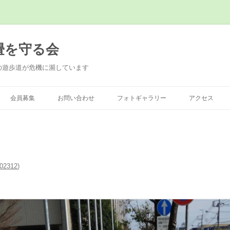
畳を守る会
の遊歩道が危機に瀕しています
会員募集
お問い合わせ
フォトギャラリー
アクセス
02312
)