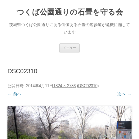
コ
ン
つくば公園通りの石畳を守る会
テ
ン
ツ
へ
茨城県つくば公園通りにある価値ある石畳の遊歩道が危機に瀕して
ス
キ
います
ッ
プ
メニュー
DSC02310
公開日時:
2014年4月11日
1824 × 2736
(
DSC02310
)
← 前へ
次へ →