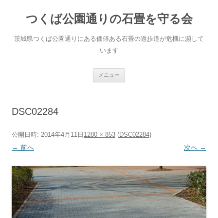
コ
ン
つくば公園通りの石畳を守る会
テ
ン
ツ
へ
茨城県つくば公園通りにある価値ある石畳の遊歩道が危機に瀕して
ス
キ
います
ッ
プ
メニュー
DSC02284
公開日時:
2014年4月11日
1280 × 853
(
DSC02284
)
← 前へ
次へ →