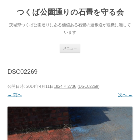
コ
ン
つくば公園通りの石畳を守る会
テ
ン
ツ
へ
茨城県つくば公園通りにある価値ある石畳の遊歩道が危機に瀕して
ス
キ
います
ッ
プ
メニュー
DSC02269
公開日時:
2014年4月11日
1824 × 2736
(
DSC02269
)
← 前へ
次へ →