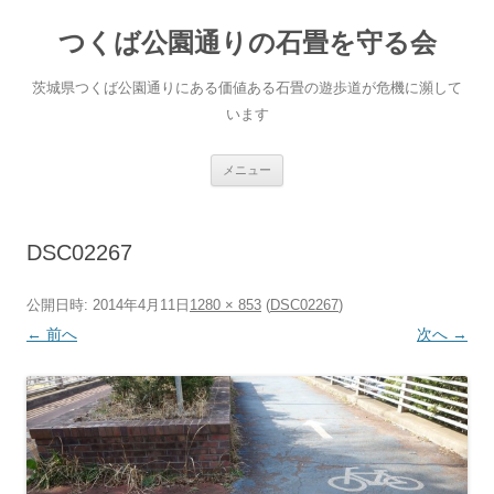
コ
ン
つくば公園通りの石畳を守る会
テ
ン
ツ
へ
茨城県つくば公園通りにある価値ある石畳の遊歩道が危機に瀕して
ス
キ
います
ッ
プ
メニュー
DSC02267
公開日時:
2014年4月11日
1280 × 853
(
DSC02267
)
← 前へ
次へ →