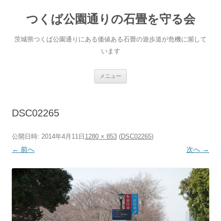
コ
ン
つくば公園通りの石畳を守る会
テ
ン
ツ
へ
茨城県つくば公園通りにある価値ある石畳の遊歩道が危機に瀕して
ス
キ
います
ッ
プ
メニュー
DSC02265
公開日時:
2014年4月11日
1280 × 853
(
DSC02265
)
← 前へ
次へ →