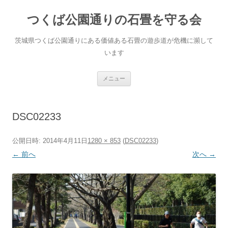
コ
ン
つくば公園通りの石畳を守る会
テ
ン
ツ
へ
茨城県つくば公園通りにある価値ある石畳の遊歩道が危機に瀕して
ス
キ
います
ッ
プ
メニュー
DSC02233
公開日時:
2014年4月11日
1280 × 853
(
DSC02233
)
← 前へ
次へ →