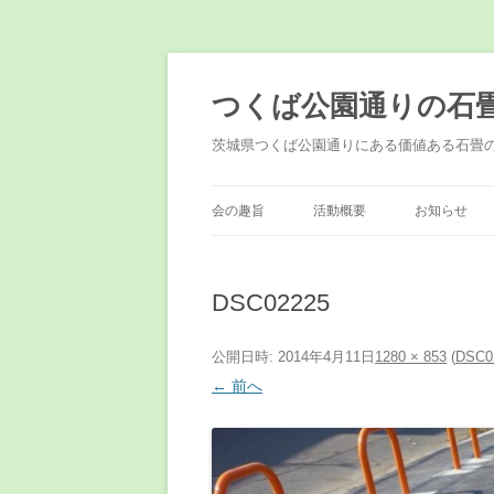
コ
ン
テ
つくば公園通りの石
ン
ツ
へ
茨城県つくば公園通りにある価値ある石畳
ス
キ
ッ
プ
会の趣旨
活動概要
お知らせ
DSC02225
公開日時:
2014年4月11日
1280 × 853
(
DSC0
← 前へ