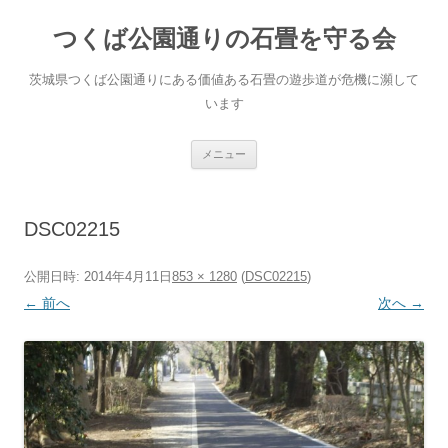
コ
ン
つくば公園通りの石畳を守る会
テ
ン
ツ
へ
茨城県つくば公園通りにある価値ある石畳の遊歩道が危機に瀕して
ス
キ
います
ッ
プ
メニュー
DSC02215
公開日時:
2014年4月11日
853 × 1280
(
DSC02215
)
← 前へ
次へ →