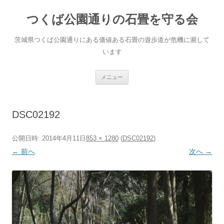
コ
ン
つくば公園通りの石畳を守る会
テ
ン
ツ
へ
茨城県つくば公園通りにある価値ある石畳の遊歩道が危機に瀕して
ス
キ
います
ッ
プ
メニュー
DSC02192
公開日時:
2014年4月11日
853 × 1280
(
DSC02192
)
← 前へ
次へ →