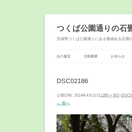
コ
ン
テ
つくば公園通りの石
ン
ツ
へ
茨城県つくば公園通りにある価値ある石畳
ス
キ
ッ
プ
会の趣旨
活動概要
お知らせ
DSC02186
公開日時:
2014年4月11日
1280 × 853
(
DSC0
← 前へ