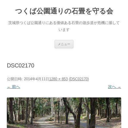
コ
ン
つくば公園通りの石畳を守る会
テ
ン
ツ
へ
茨城県つくば公園通りにある価値ある石畳の遊歩道が危機に瀕して
ス
キ
います
ッ
プ
メニュー
DSC02170
公開日時:
2014年4月11日
1280 × 853
(
DSC02170
)
← 前へ
次へ →