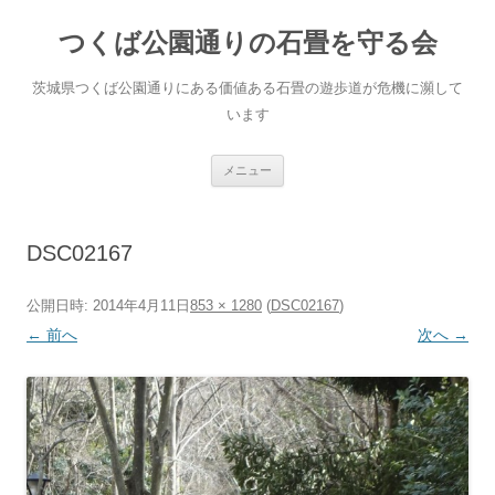
コ
ン
つくば公園通りの石畳を守る会
テ
ン
ツ
へ
茨城県つくば公園通りにある価値ある石畳の遊歩道が危機に瀕して
ス
キ
います
ッ
プ
メニュー
DSC02167
公開日時:
2014年4月11日
853 × 1280
(
DSC02167
)
← 前へ
次へ →