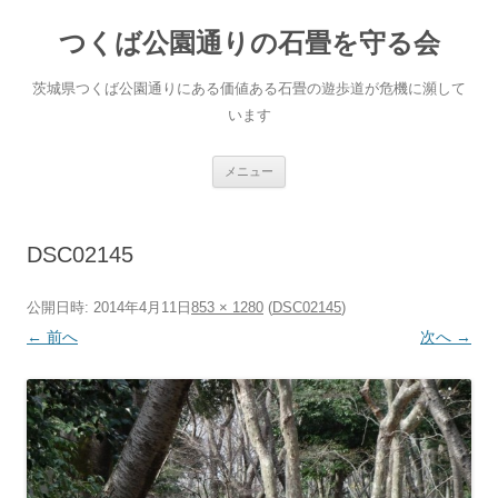
コ
ン
つくば公園通りの石畳を守る会
テ
ン
ツ
へ
茨城県つくば公園通りにある価値ある石畳の遊歩道が危機に瀕して
ス
キ
います
ッ
プ
メニュー
DSC02145
公開日時:
2014年4月11日
853 × 1280
(
DSC02145
)
← 前へ
次へ →