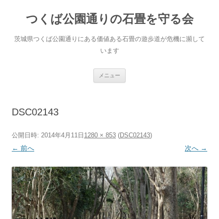
コ
ン
つくば公園通りの石畳を守る会
テ
ン
ツ
へ
茨城県つくば公園通りにある価値ある石畳の遊歩道が危機に瀕して
ス
キ
います
ッ
プ
メニュー
DSC02143
公開日時:
2014年4月11日
1280 × 853
(
DSC02143
)
← 前へ
次へ →