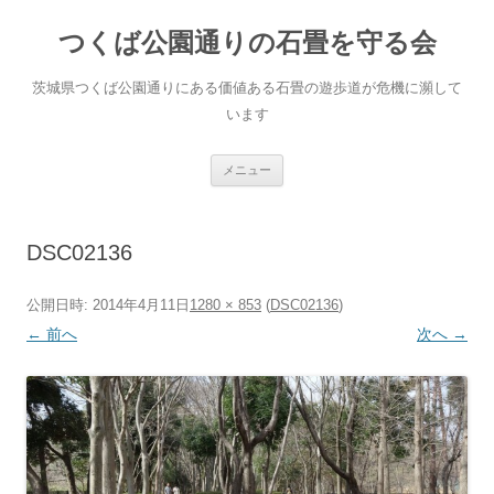
コ
ン
つくば公園通りの石畳を守る会
テ
ン
ツ
へ
茨城県つくば公園通りにある価値ある石畳の遊歩道が危機に瀕して
ス
キ
います
ッ
プ
メニュー
DSC02136
公開日時:
2014年4月11日
1280 × 853
(
DSC02136
)
← 前へ
次へ →