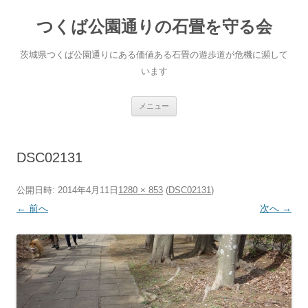
コ
ン
つくば公園通りの石畳を守る会
テ
ン
ツ
へ
茨城県つくば公園通りにある価値ある石畳の遊歩道が危機に瀕して
ス
キ
います
ッ
プ
メニュー
DSC02131
公開日時:
2014年4月11日
1280 × 853
(
DSC02131
)
← 前へ
次へ →