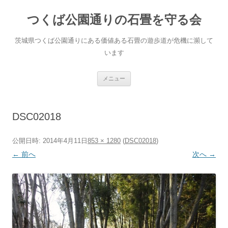
コ
ン
つくば公園通りの石畳を守る会
テ
ン
ツ
へ
茨城県つくば公園通りにある価値ある石畳の遊歩道が危機に瀕して
ス
キ
います
ッ
プ
メニュー
DSC02018
公開日時:
2014年4月11日
853 × 1280
(
DSC02018
)
← 前へ
次へ →