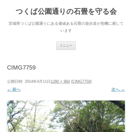
コ
ン
つくば公園通りの石畳を守る会
テ
ン
ツ
へ
茨城県つくば公園通りにある価値ある石畳の遊歩道が危機に瀕して
ス
キ
います
ッ
プ
メニュー
CIMG7759
公開日時:
2014年4月11日
1280 × 960
(
CIMG7759
)
← 前へ
次へ →