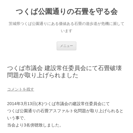
コ
ン
つくば公園通りの石畳を守る会
テ
ン
ツ
へ
茨城県つくば公園通りにある価値ある石畳の遊歩道が危機に瀕して
ス
キ
います
ッ
プ
メニュー
つくば市議会 建設常任委員会にて石畳破壊
問題が取り上げられました
コメントを残す
2014年3月13日(木)つくば市議会の建設常任委員会にて
つくば公園通りの石畳アスファルト化問題が取り上げられると
いう事で、
当会より3名傍聴致しました。