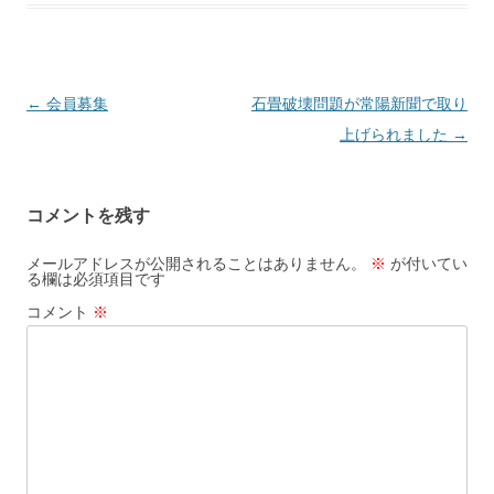
投
←
会員募集
石畳破壊問題が常陽新聞で取り
稿
上げられました
→
ナ
ビ
コメントを残す
ゲ
ー
メールアドレスが公開されることはありません。
※
が付いてい
る欄は必須項目です
シ
コメント
※
ョ
ン