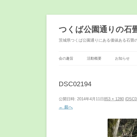
コ
ン
テ
つくば公園通りの石
ン
ツ
へ
茨城県つくば公園通りにある価値ある石畳
ス
キ
ッ
プ
会の趣旨
活動概要
お知らせ
DSC02194
公開日時:
2014年4月11日
853 × 1280
(
DSC0
← 前へ